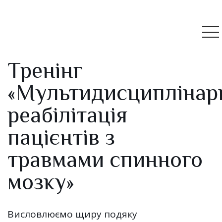
Тренінг
«Мультидисциплінар
реабілітація
пацієнтів з
травмами спинного
мозку»
Висловлюємо щиру подяку