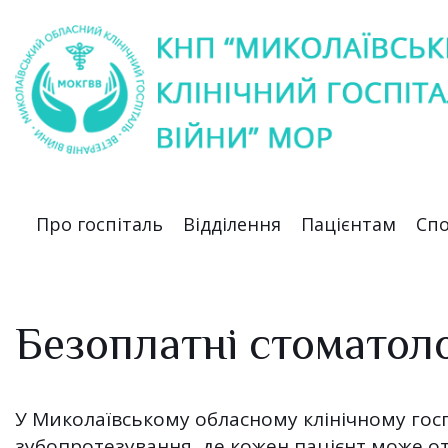
Про госпіталь
Відділення
Пацієнтам
Спо
Безоплатні стоматоло
У Миколаївському обласному клінічному госпі
зубопротезування, де кожен пацієнт може о