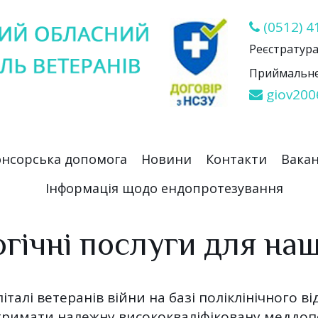
(0512) 4
Реєстратура 
Приймальне 
giov200
нсорська допомога
Новини
Контакти
Вакан
Інформація щодо ендопротезування
гічні послуги для на
талі ветеранів війни на базі поліклінічного ві
тримати належну висококваліфіковану меддопом