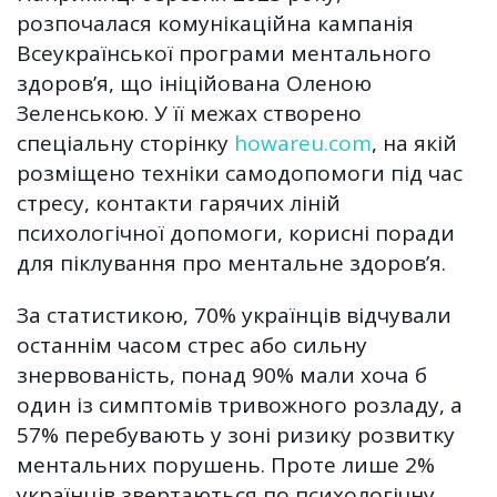
розпочалася комунікаційна кампанія
Всеукраїнської програми ментального
здоров’я, що ініційована Оленою
Зеленською. У її межах створено
спеціальну сторінку
howareu.com
, на якій
розміщено техніки самодопомоги під час
стресу, контакти гарячих ліній
психологічної допомоги, корисні поради
для піклування про ментальне здоров’я.
За статистикою, 70% українців відчували
останнім часом стрес або сильну
знервованість, понад 90% мали хоча б
один із симптомів тривожного розладу, а
57% перебувають у зоні ризику розвитку
ментальних порушень. Проте лише 2%
українців звертаються по психологічну