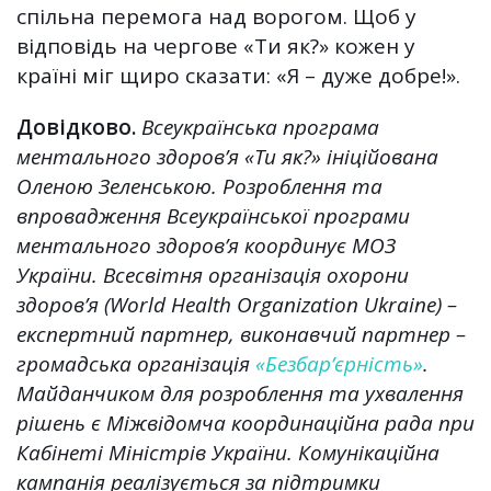
спільна перемога над ворогом. Щоб у
відповідь на чергове «Ти як?» кожен у
країні міг щиро сказати: «Я – дуже добре!».
Довідково.
Всеукраїнська програма
ментального здоров’я «Ти як?» ініційована
Оленою Зеленською. Розроблення та
впровадження Всеукраїнської програми
ментального здоров’я координує МОЗ
України. Всесвітня організація охорони
здоров’я (World Health Organization Ukraine) –
експертний партнер, виконавчий партнер –
громадська організація
«Безбар’єрність»
.
Майданчиком для розроблення та ухвалення
рішень є Міжвідомча координаційна рада при
Кабінеті Міністрів України. Комунікаційна
кампанія реалізується за підтримки