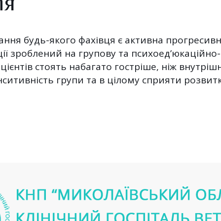
ія
ння будь-якого фахівця є активна прогресивна
ції зроблений на групову та психоед’юкаційно
ацієнтів стоять набагато гостріше, ніж внутріш
итивність групи та в цілому сприяти розвитк