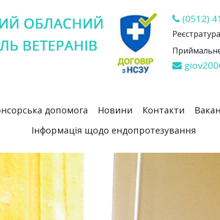
(0512) 4
Реєстратура 
Приймальне 
giov200
нсорська допомога
Новини
Контакти
Вакан
Інформація щодо ендопротезування