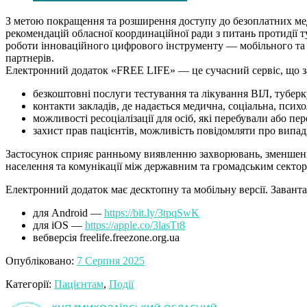
З метою покращення та розширення доступу до безоплатних мед
рекомендацій обласної координаційної ради з питань протидії 
роботи інноваційного цифрового інструменту — мобільного т
партнерів.
Електронний додаток «FREE LIFE» — це сучасний сервіс, що за
безкоштовні послуги тестування та лікування ВІЛ, туберк
контакти закладів, де надається медична, соціальна, псих
можливості ресоціалізації для осіб, які перебували або пе
захист прав пацієнтів, можливість повідомляти про випа
Застосунок сприяє ранньому виявленню захворювань, зменшенню
населення та комунікації між державним та громадським секто
Електронний додаток має десктопну та мобільну версії. Заван
для Android —
https://bit.ly/3tpqSwK
для iOS —
https://apple.co/3lasTt8
вебверсія freelife.freezone.org.ua
Опубліковано:
7 Серпня 2025
Категорії:
Пацієнтам
,
Події