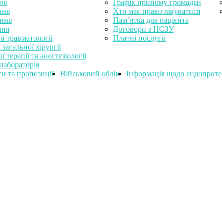
ня
Графік прийому громадян
ння
Хто має право лікуватися
ення
Пам’ятка для пацієнта
ння
Договори з НСЗУ
та травматології
Платні послуги
 загальної хірургії
 терапії та анестезіології
лабораторія
и та пропозиції
Військовий облік
Інформація щодо ендопроте