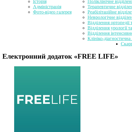
Історія
Поліклінічне відділен
Адміністрація
Терапевтичне відділе
Фото-відео галерея
Реабілітаційне відділ
Неврологічне відділе
Відділення ортопедії 
Відділення урології та
Відділення інтенсивної
Клініко-діагностична 
Скарг
Електронний додаток «FREE LIFE»