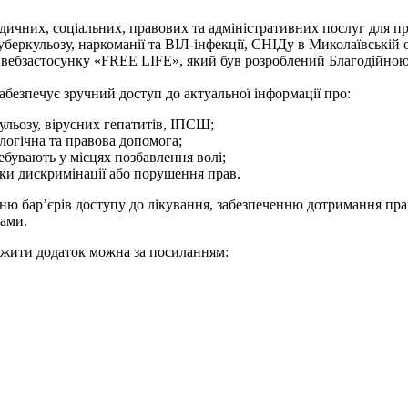
ичних, соціальних, правових та адміністративних послуг для пр
туберкульозу, наркоманії та ВІЛ-інфекції, СНІДу в Миколаївські
а вебзастосунку «FREE LIFE», який був розроблений Благодійн
безпечує зручний доступ до актуальної інформації про:
ульозу, вірусних гепатитів, ІПСШ;
ологічна та правова допомога;
ребувають у місцях позбавлення волі;
дки дискримінації або порушення прав.
 бар’єрів доступу до лікування, забезпеченню дотримання прав
рами.
тажити додаток можна за посиланням: