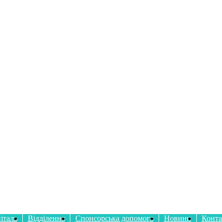
італь
Відділення
Спонсорська допомога
Новини
Конта