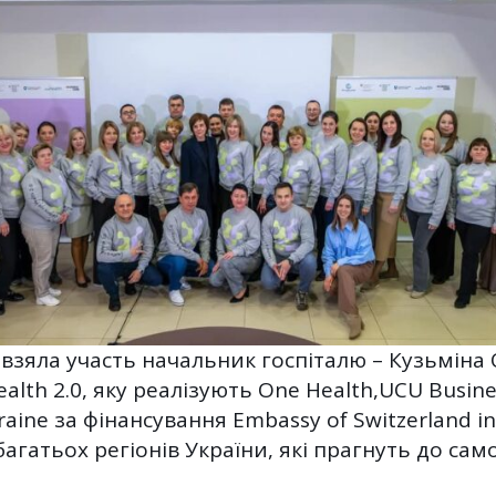
взяла участь начальник госпіталю – Кузьміна О
alth 2.0, яку реалізують One Health,UCU Busin
ine за фінансування Embassy of Switzerland in
 багатьох регіонів України, які прагнуть до с