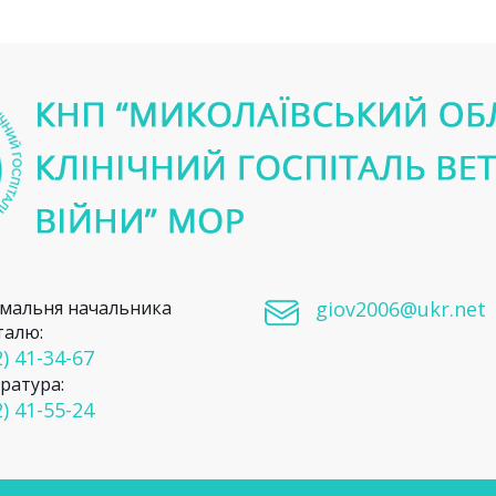
мальня начальника
giov2006@ukr.net
талю:
) 41-34-67
ратура:
) 41-55-24