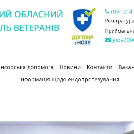
(0512) 4
Реєстратура 
Приймальне 
giov200
нсорська допомога
Новини
Контакти
Вакан
Інформація щодо ендопротезування