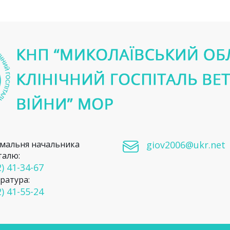
мальня начальника
giov2006@ukr.net
талю:
) 41-34-67
ратура:
) 41-55-24