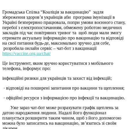
Громадська Спілка “Коаліція за вакцинацію” задля
збереження здоров’я українців аби програма імунізації в
Україні безперервно працювала, попри умови воєнного стану,
перебої з електропостачанням, обмежену роботою медичних
закладів під час повітряних тривог та щоб люди мали змогу
отримати актуальну інформацію про вакцинацію та відповіді
на свої питання будь-де, максимально зручно для себе,
розробила онлайн сервіс – чат-бот з вакцинації
https://vaccine.org.ua/chat/
Це інструмент, яким зручно користуватися з мобільного
телефона, інформує про:
інфекційні ризики для українців та захист від інфекцій;
· відповіді на поширені запитання про вакцини та щеплення;
· офіційні ресурси з інформацією про інфекції та вакцинацію.
Уже зараз чат-бот може розрахувати графік щеплень за
датою народження людини. Надалі його функціонал
планується розширити таким чином, щоб з його допомогою
можна було записатись на вакцинацію, зв’язатись зі своїм
лікарем.