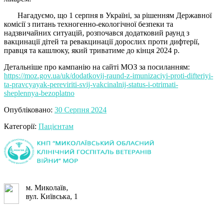
Нагадуємо, що 1 серпня в Україні, за рішенням Державної
комісії з питань техногенно-екологічної безпеки та
надзвичайних ситуацій, розпочався додатковий раунд з
вакцинації дітей та ревакцинації дорослих проти дифтерії,
правця та кашлюку, який триватиме до кінця 2024 р.
Детальніше про кампанію на сайті МОЗ за посиланням:
https://moz.gov.ua/uk/dodatkovij-raund-z-imunizaciyi-proti-difteriyi-
ta-pravcyayak-pereviriti-svij-vakcinalnij-status-i-otrimati-
sheplennya-bezoplatno
Опубліковано:
30 Серпня 2024
Категорії:
Пацієнтам
м. Миколаїв,
вул. Київська, 1