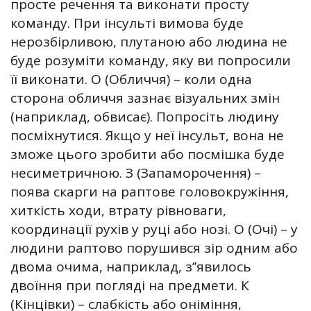
просте речення та виконати просту
команду. При інсульті вимова буде
нерозбірливою, плутаною або людина не
буде розуміти команду, яку ви попросили
її виконати. О (Обличчя) – коли одна
сторона обличчя зазнає візуальних змін
(наприклад, обвисає). Попросіть людину
посміхнутися. Якщо у неї інсульт, вона не
зможе цього зробити або посмішка буде
несиметричною. З (Запаморочення) –
поява скарги на раптове головокружіння,
хиткість ходи, втрату рівноваги,
координації рухів у руці або нозі. О (Очі) – у
людини раптово порушився зір одним або
двома очима, наприклад, зʼ’явилось
двоїння при погляді на предмети. К
(Кінцівки) – слабкість або оніміння,