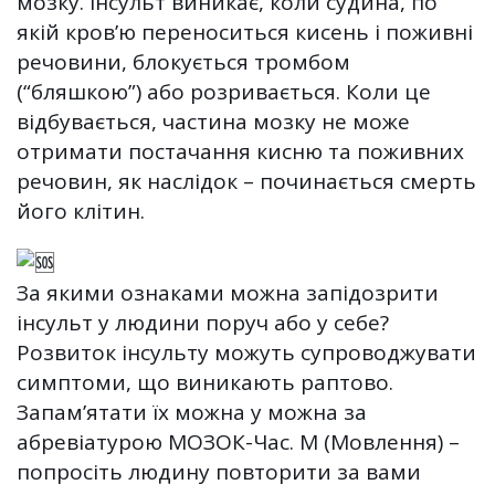
мозку. Інсульт виникає, коли судина, по
якій кров’ю переноситься кисень і поживні
речовини, блокується тромбом
(“бляшкою”) або розривається. Коли це
відбувається, частина мозку не може
отримати постачання кисню та поживних
речовин, як наслідок – починається смерть
його клітин.
За якими ознаками можна запідозрити
інсульт у людини поруч або у себе?
Розвиток інсульту можуть супроводжувати
симптоми, що виникають раптово.
Запам’ятати їх можна у можна за
абревіатурою МОЗОК-Час. М (Мовлення) –
попросіть людину повторити за вами