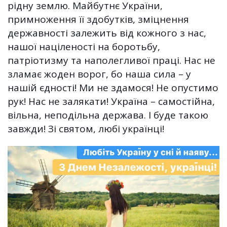
рідну землю. Майбутнє України,
примноження її здобутків, зміцнення
державності залежить від кожного з нас,
нашої націленості на боротьбу,
патріотизму та наполегливої праці. Нас не
зламає жоден ворог, бо наша сила – у
нашій єдності! Ми не здамося! Не опустимо
рук! Нас не залякати! Україна – самостійна,
вільна, неподільна держава. І буде такою
завжди! Зі святом, любі українці!