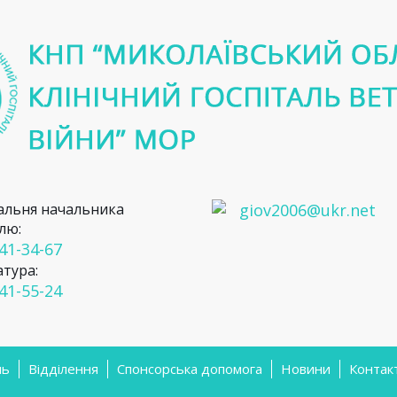
льня начальника
giov2006@ukr.net
лю:
 41-34-67
атура:
 41-55-24
ль
Відділення
Спонсорська допомога
Новини
Контак