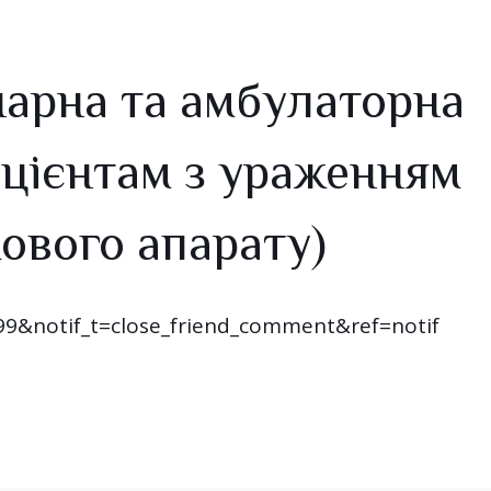
онарна та амбулаторна
цієнтам з ураженням
ового апарату)
99&notif_t=close_friend_comment&ref=notif