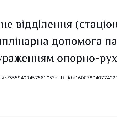
йне відділення (стаці
плінарна допомога па
 ураженням опорно-рух
osts/355949045758105?notif_id=16007804077402