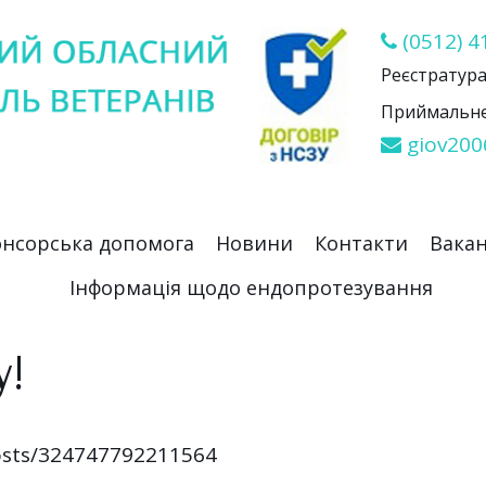
(0512) 4
Реєстратура 
Приймальне 
giov200
нсорська допомога
Новини
Контакти
Вакан
Інформація щодо ендопротезування
у!
osts/324747792211564