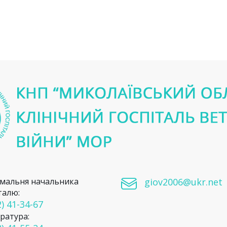
мальня начальника
giov2006@ukr.net
талю:
) 41-34-67
ратура: