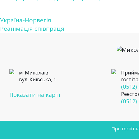
Україна-Норвегія
Навігація
Реанімація співпраця
записів
м. Миколаїв,
Прийма
вул. Київська, 1
госпіта
(0512)
Реєстр
Показати на карті
(0512)
Про госпіта