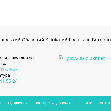
льня начальника
giov2006@ukr.net
лю:
 41-34-67
атура:
 41-55-24
ль
Відділення
Спонсорська допомога
Новини
Контак