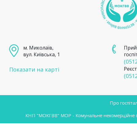
м. Миколаїв,
Прий
вул. Київська, 1
госпі
(0512
Реєст
Показати на карті
(0512
Про госпіта
КНП "МОКГВВ" МОР - Комунальне некомерційне під