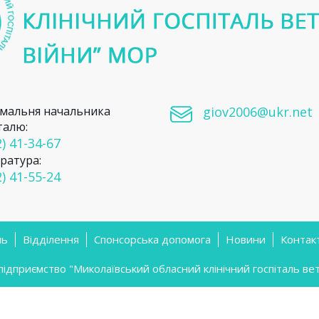
мальня начальника
giov2006@ukr.net
талю:
) 41-34-67
ратура:
) 41-55-24
ль
Відділення
Спонсорська допомога
Новини
Контак
приємство "Миколаївський обласний клінічний госпіталь вете