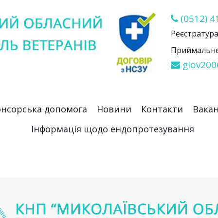
(0512) 4
Реєстратура 
Приймальне 
giov200
нсорська допомога
Новини
Контакти
Вакан
Інформація щодо ендопротезування