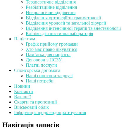
Терапевтичне відділення
Реабілітаційне відділення
Неврологічне відділення
Відділення ортопедії та травматології
Відділення урології та загальної хірургії
Відділення інтенсивної терапії та анестезіології
Клініко-діагностична лабораторія
Пацієнтам
Графік прийому громадян
Хто має право лікуватися
Пам’ятка для пацієнта
Договори з НСЗУ
Платні послуги
Спонсорська допомога
Наші спонсори та друзі
Наші потреби
Новини
Контакти
Вакансії
Скарги та пропозиції
Військовий облік
Інформація щодо ендопротезування
Навігація записів