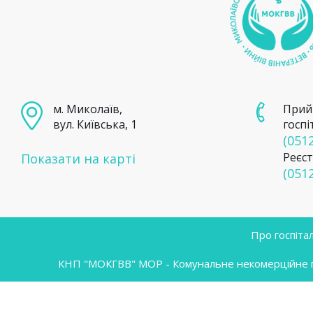
м. Миколаїв,
Прий
вул. Київська, 1
госпі
(0512
Реєст
Показати на карті
(0512
Про госпіта
КНП "МОКГВВ" МОР - Комунальне некомерційне під