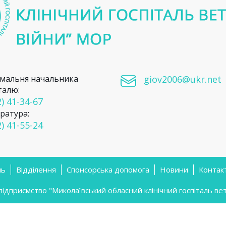
мальня начальника
giov2006@ukr.net
талю:
) 41-34-67
ратура:
) 41-55-24
ль
Відділення
Спонсорська допомога
Новини
Контак
приємство "Миколаївський обласний клінічний госпіталь вете