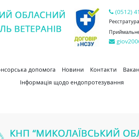
(0512) 4
Реєстратура 
Приймальне 
giov200
нсорська допомога
Новини
Контакти
Вакан
Інформація щодо ендопротезування