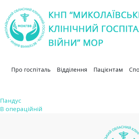
Про госпіталь
Відділення
Пацієнтам
Спо
Пандус
Навігація
В операційній
записів