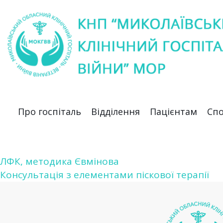
Про госпіталь
Відділення
Пацієнтам
Спо
ЛФК, методика Євмінова
Навігація
Консультація з елементами піскової терапії
записів