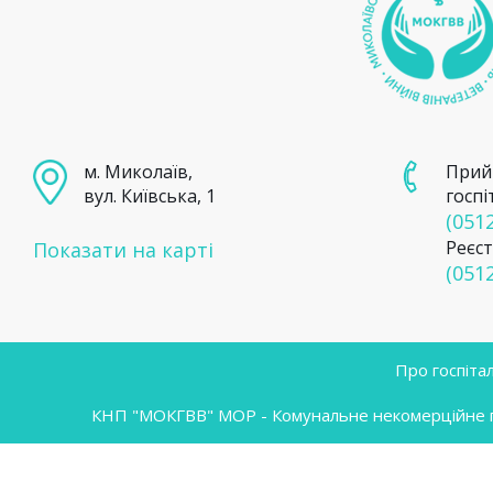
м. Миколаїв,
Прий
вул. Київська, 1
госпі
(0512
Реєст
Показати на карті
(0512
Про госпіта
КНП "МОКГВВ" МОР - Комунальне некомерційне під