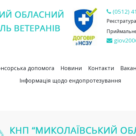
(0512) 4
Реєстратура 
Приймальне 
giov200
нсорська допомога
Новини
Контакти
Вакан
Інформація щодо ендопротезування