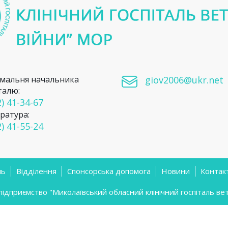
мальня начальника
giov2006@ukr.net
талю:
) 41-34-67
ратура:
) 41-55-24
ль
Відділення
Спонсорська допомога
Новини
Контак
приємство "Миколаївський обласний клінічний госпіталь вете