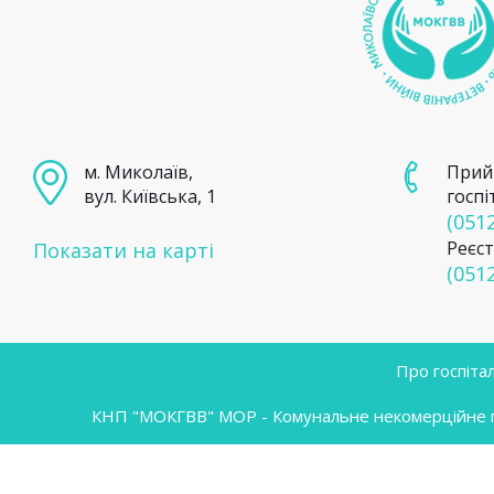
м. Миколаїв,
Прий
вул. Київська, 1
госпі
(0512
Реєст
Показати на карті
(0512
Про госпіта
КНП "МОКГВВ" МОР - Комунальне некомерційне під