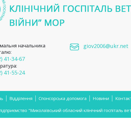
мальня начальника
giov2006@ukr.net
талю:
) 41-34-67
ратура:
) 41-55-24
ль
Відділення
Спонсорська допомога
Новини
Контак
приємство "Миколаївський обласний клінічний госпіталь вете