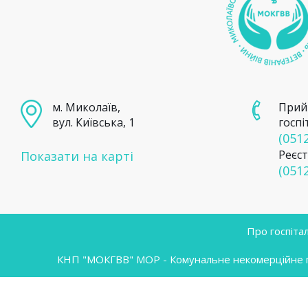
м. Миколаїв,
Прий
вул. Київська, 1
госпі
(0512
Реєст
Показати на карті
(0512
Про госпіта
КНП "МОКГВВ" МОР - Комунальне некомерційне під