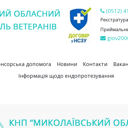
(0512) 4
Реєстратура 
Приймальне 
giov200
нсорська допомога
Новини
Контакти
Вакан
Інформація щодо ендопротезування