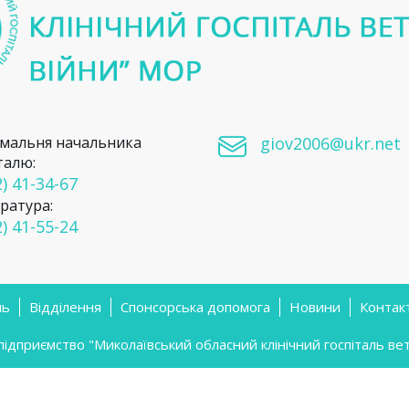
мальня начальника
giov2006@ukr.net
талю:
) 41-34-67
ратура:
) 41-55-24
ль
Відділення
Спонсорська допомога
Новини
Контак
приємство "Миколаївський обласний клінічний госпіталь вете