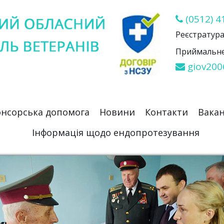
(0512) 4
Реєстратура 
Приймальне 
giov200
нсорська допомога
Новини
Контакти
Вакан
Інформація щодо ендопротезування